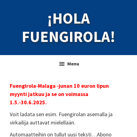
Skip
Skip
¡HOLA
to
to
primary
main
navigation
content
FUENGIROLA!
Menu
Fuengirola-Malaga -junan 10 euron lipun
myynti jatkuu ja se on voimassa
1.5.-30.6.2025.
Voit ladata sen esim. Fuengirolan asemalla ja
virkailija auttavat mielellään.
Automaatteihin on tullut uusi teksti…Abono