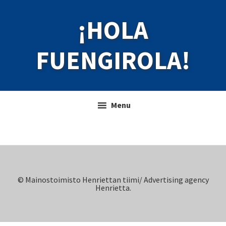
Skip
Skip
¡HOLA
to
to
primary
main
navigation
content
FUENGIROLA!
Menu
© Mainostoimisto Henriettan tiimi/ Advertising agency
Henrietta.