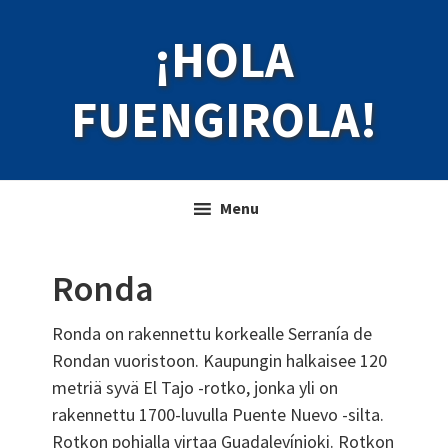
Skip
Skip
¡HOLA
to
to
primary
main
navigation
content
FUENGIROLA!
Menu
Ronda
Ronda on rakennettu korkealle Serranía de
Rondan vuoristoon. Kaupungin halkaisee 120
metriä syvä El Tajo -rotko, jonka yli on
rakennettu 1700-luvulla Puente Nuevo -silta.
Rotkon pohjalla virtaa Guadalevínjoki. Rotkon